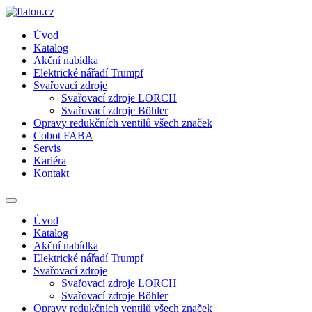
Přejít
k
Úvod
obsahu
Katalog
Akční nabídka
Elektrické nářadí Trumpf
Svařovací zdroje
Svařovací zdroje LORCH
Svařovací zdroje Böhler
Opravy redukčních ventilů všech značek
Cobot FABA
Servis
Kariéra
Kontakt
Úvod
Katalog
Akční nabídka
Elektrické nářadí Trumpf
Svařovací zdroje
Svařovací zdroje LORCH
Svařovací zdroje Böhler
Opravy redukčních ventilů všech značek