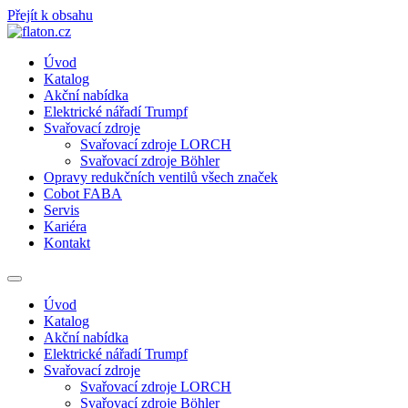
Přejít k obsahu
Úvod
Katalog
Akční nabídka
Elektrické nářadí Trumpf
Svařovací zdroje
Svařovací zdroje LORCH
Svařovací zdroje Böhler
Opravy redukčních ventilů všech značek
Cobot FABA
Servis
Kariéra
Kontakt
Úvod
Katalog
Akční nabídka
Elektrické nářadí Trumpf
Svařovací zdroje
Svařovací zdroje LORCH
Svařovací zdroje Böhler