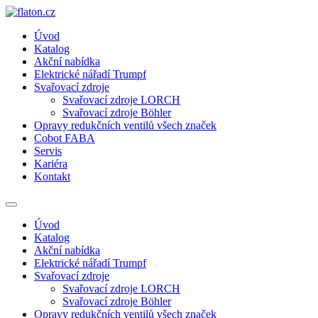
Přejít
k
Úvod
obsahu
Katalog
Akční nabídka
Elektrické nářadí Trumpf
Svařovací zdroje
Svařovací zdroje LORCH
Svařovací zdroje Böhler
Opravy redukčních ventilů všech značek
Cobot FABA
Servis
Kariéra
Kontakt
Úvod
Katalog
Akční nabídka
Elektrické nářadí Trumpf
Svařovací zdroje
Svařovací zdroje LORCH
Svařovací zdroje Böhler
Opravy redukčních ventilů všech značek