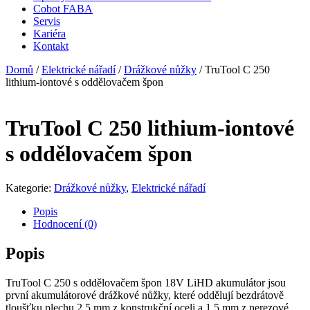
Cobot FABA
Servis
Kariéra
Kontakt
Domů
/
Elektrické nářadí
/
Drážkové nůžky
/ TruTool C 250
lithium-iontové s oddělovačem špon
TruTool C 250 lithium-iontové
s oddělovačem špon
Kategorie:
Drážkové nůžky
,
Elektrické nářadí
Popis
Hodnocení (0)
Popis
TruTool C 250 s oddělovačem špon 18V LiHD akumulátor jsou
první akumulátorové drážkové nůžky, které oddělují bezdrátově
tloušťku plechu 2,5 mm z konstrukční oceli a 1,5 mm z nerezové