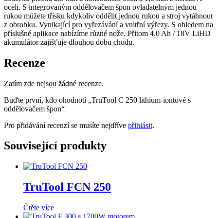
oceli. S integrovaným oddělovačem špon ovladatelným jednou
rukou můžete třísku kdykoliv oddělit jednou rukou a stroj vytáhnout
z obrobku. Vynikající pro vyřezávání a vnitřní výřezy. S ohledem na
příslušné aplikace nabízíme různé nože. Přitom 4.0 Ah / 18V LiHD
akumulátor zajišťuje dlouhou dobu chodu.
Recenze
Zatím zde nejsou žádné recenze.
Buďte první, kdo ohodnotí „TruTool C 250 lithium-iontové s
oddělovačem špon“
Pro přidávání recenzí se musíte nejdříve
přihlásit
.
Související produkty
TruTool FCN 250
Čtěte více